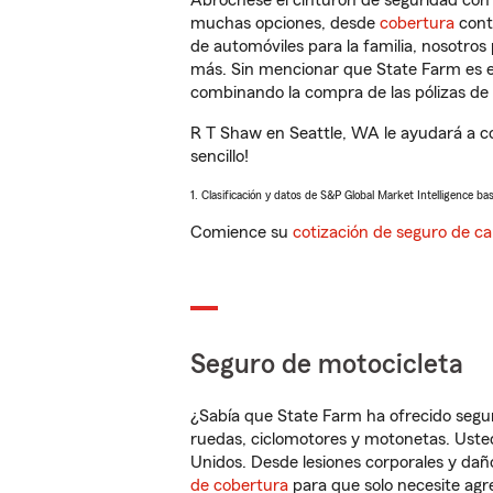
Abróchese el cinturón de seguridad co
muchas opciones, desde
cobertura
con
de automóviles para la familia, nosotro
más. Sin mencionar que State Farm es e
combinando la compra de las pólizas de 
R T Shaw en Seattle, WA le ayudará a c
sencillo!
1. Clasificación y datos de S&P Global Market Intelligence ba
Comience su
cotización de seguro de ca
Seguro de motocicleta
¿Sabía que State Farm ha ofrecido segu
ruedas, ciclomotores y motonetas. Usted
Unidos. Desde lesiones corporales y dañ
de cobertura
para que solo necesite agre