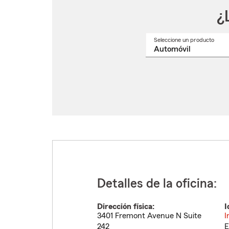
¿
Seleccione un producto
Selec
un
nomb
de
produ
del
menú
despl
Detalles de la oficina:
Dirección física:
I
3401 Fremont Avenue N Suite
I
242
E