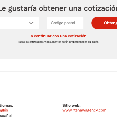
Le gustaría obtener una cotizació
cione
Código postal
Ingresa
Ingresa
Obteng
_____
un
un
re
código
código
cto
o continuar con una cotización
postal
postal
de
de
Todas las cotizaciones y documentos serán proporcionados en inglés.
egable
5
5
dígitos
dígitos
diomas:
Sitio web:
nglés
www.rtshawagency.com
spañol