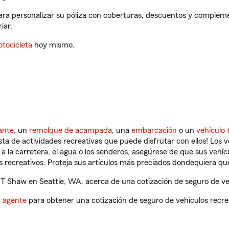
ara personalizar su póliza con coberturas, descuentos y compleme
iar.
tocicleta
hoy mismo.
ante
, un
remolque de acampada
, una
embarcación
o un
vehículo 
ista de actividades recreativas que puede disfrutar con ellos! Los 
a la carretera, el agua o los senderos, asegúrese de que sus vehí
 recreativos. Proteja sus artículos más preciados dondequiera qu
T Shaw en Seattle, WA, acerca de una cotización de seguro de veh
n agente
para obtener una cotización de seguro de vehículos recre