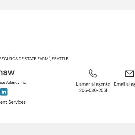
Pasar
al
contenido
principal
®
SEGUROS DE STATE FARM
,
SEATTLE
,
Shaw
ce Agency Inc
Llamar al agente
Email al a
206-580-2551
ent Services