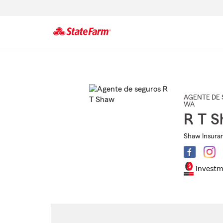
Comienzo
del
contenido
principal
AGENTE DE 
WA
R T 
Shaw Insuran
Investm