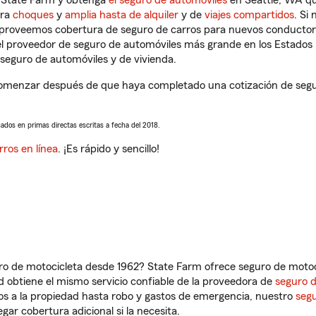
n State Farm y obtenga
el seguro de automóviles
en Seattle, WA qu
tra
choques
y
amplia hasta de alquiler
y de
viajes compartidos
. Si
s proveemos cobertura de seguro de carros para nuevos conductores
l proveedor de seguro de automóviles más grande en los Estados
seguro de automóviles y de vivienda.
omenzar después de que haya completado una cotización de seguro
sados en primas directas escritas a fecha del 2018.
rros en línea
. ¡Es rápido y sencillo!
ro de motocicleta desde 1962? State Farm ofrece seguro de motoci
 obtiene el mismo servicio confiable de la proveedora de
seguro 
os a la propiedad hasta robo y gastos de emergencia, nuestro
segu
gar cobertura adicional si la necesita.