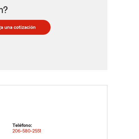
n?
a una cotización
Teléfono:
206-580-2551